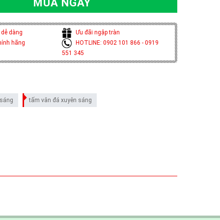
MUA NGAY
 dễ dàng
Ưu đãi ngập tràn
hính hãng
HOTLINE: 0902 101 866 - 0919
551 345
 sáng
tấm vân đá xuyên sáng