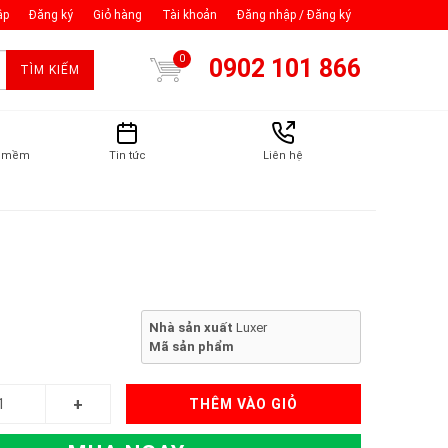
ập
Đăng ký
Giỏ hàng
Tài khoản
Đăng nhập / Đăng ký
0
0902 101 866
TÌM KIẾM
n mềm
Tin tức
Liên hệ
Nhà sản xuất
Luxer
Mã sản phẩm
THÊM VÀO GIỎ