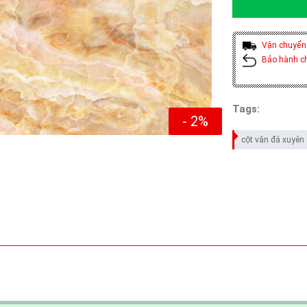
Vận chuyển
Bảo hành c
Tags:
- 2%
cột vân đá xuyên