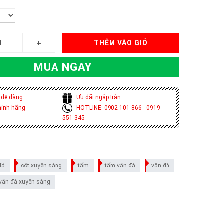
THÊM VÀO GIỎ
MUA NGAY
 dễ dàng
Ưu đãi ngập tràn
hính hãng
HOTLINE: 0902 101 866 - 0919
551 345
đá
cột xuyên sáng
tấm
tấm vân đá
vân đá
vân đá xuyên sáng