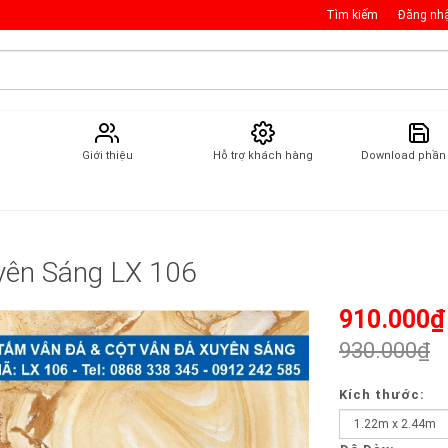
Tìm kiếm
Đăng nh
Giới thiệu
Hỗ trợ khách hàng
Download phầ
yên Sáng LX 106
910.000₫
930.000₫
Kích thước: