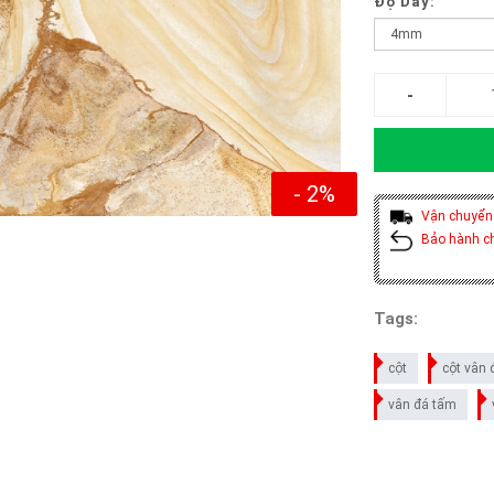
Độ Dày:
- 2%
Vận chuyển
Bảo hành c
Tags:
cột
cột vân 
vân đá tấm