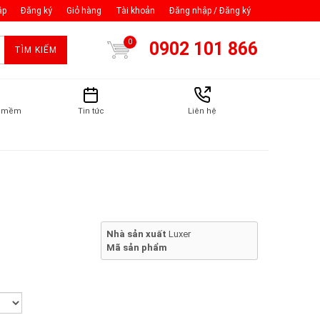
ập
Đăng ký
Giỏ hàng
Tài khoản
Đăng nhập / Đăng ký
0
0902 101 866
TÌM KIẾM
n mềm
Tin tức
Liên hệ
Nhà sản xuất
Luxer
Mã sản phẩm