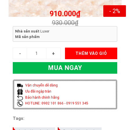
- 2%
910.000₫
930.000₫
Nhà sản xuất
Luxer
Mã sản phẩm
THÊM VÀO GIỎ
MUA NGAY
Vận chuyển dễ dàng
Ưu đãi ngập tràn
Bảo hành chính hãng
HOTLINE: 0902 101 866 - 0919 551 345
Tags: