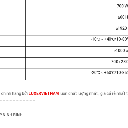
700 
≥60 
≥1920
-10℃～+40℃/10-80%
≥1000 
700/28
-20℃～+60℃/10-85%
 chính hãng bởi
LUXERVIETNAM
luôn chất lượng nhất , giá cả rẻ nhất t
-------------------------
P NINH BÌNH