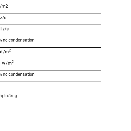
W/m2
Hz/s
 Hz/s
 no condensation
2
cd /m
2
0 w/
m
 no condensation
hị trường .