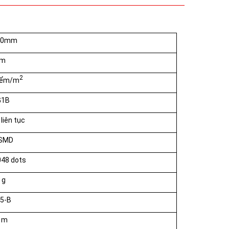
60mm
m
2
iểm/m
G1B
liên tục
 SMD
48 dots
 g
5-B
5 m