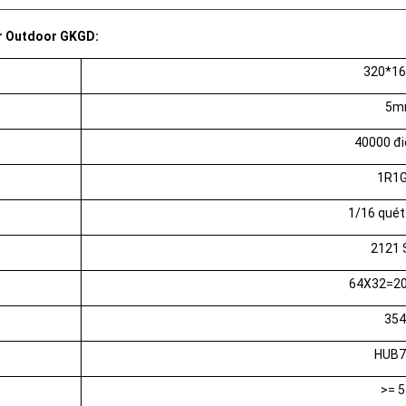
or Outdoor GKGD:
320*1
5m
40000 đ
1R1
1/16 quét 
2121
64X32=20
354
HUB7
>= 