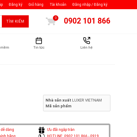
ập
Đăng ký
Giỏ hàng
Tài khoản
Đăng nhập / Đăng ký
0
0902 101 866
TÌM KIẾM
n mềm
Tin tức
Liên hệ
Nhà sản xuất
LUXER VIETNAM
Mã sản phẩm
 dễ dàng
Ưu đãi ngập tràn
hính hãng
HOTLINE: 0902 101 866 - 0919