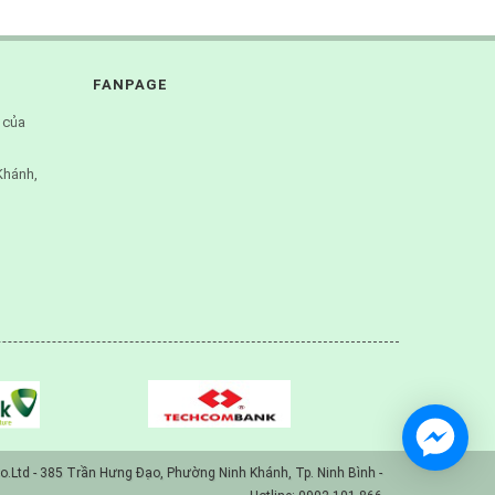
FANPAGE
 của
Khánh,
o.Ltd - 385 Trần Hưng Đạo, Phường Ninh Khánh, Tp. Ninh Bình -