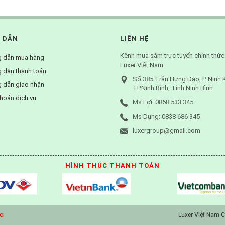
 DẪN
LIÊN HỆ
Kênh mua sắm trực tuyến chính thức
 dẫn mua hàng
Luxer Việt Nam
 dẫn thanh toán
Số 385 Trần Hưng Đạo, P. Ninh 
 dẫn giao nhận
TP.Ninh Bình, Tỉnh Ninh Bình
hoản dịch vụ
Ms Lợi: 0868 533 345
Ms Dung: 0838 686 345
luxergroup@gmail.com
HÌNH THỨC THANH TOÁN
o
Luxer Việt Nam C