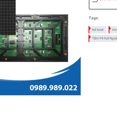
Tags:
led luxer
mod
Tấm P4 Full Ngoà