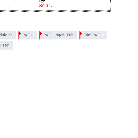
551 345
ule led
P4 Full
P4 Full Ngoài Trời
Tấm P4 Full
i Trời