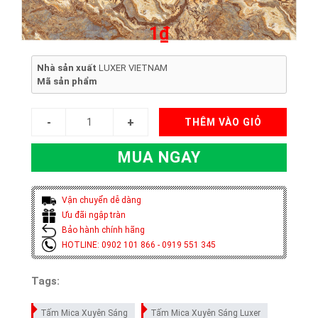
1₫
Nhà sản xuất
LUXER VIETNAM
Mã sản phẩm
THÊM VÀO GIỎ
MUA NGAY
Vận chuyển dễ dàng
Ưu đãi ngập tràn
Bảo hành chính hãng
HOTLINE: 0902 101 866 - 0919 551 345
Tags:
Tấm Mica Xuyên Sáng
Tấm Mica Xuyên Sáng Luxer