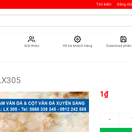
Tìm kiếm
Đăng nh
Giới thiệu
Hỗ trợ khách hàng
Download phầ
 LX305
1₫