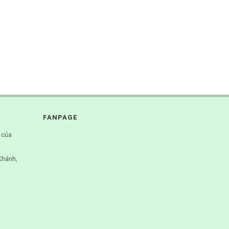
FANPAGE
 của
Khánh,