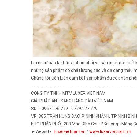
Luxer tự hào là đơn vị phân phối và sản xuất nội thất
những sản phẩm có chất lượng cao và đa dạng mẫu mã
Chúng tôi luôn luôn cam kết sản phẩm được phân phối
---------------------------------------------------------------------
CÔNG TY TNHH MTV LUXER VIỆT NAM
GIẢI PHÁP ÁNH SÁNG HÀNG ĐẦU VIỆT NAM
SDT: 0967 276 779 - 0779.127.779
VP: 385 TRẦN HƯNG ĐẠO, P. NINH KHÁNH, TP NINH BÌNH
KHO PHÂN PHỐI: 208 Mạc Đĩnh Chi - P.KaLong - Móng Cá
►Website :
luxervietnam.vn
/
www.luxervietnam.vn