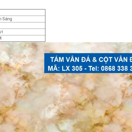
n Sáng
st
M