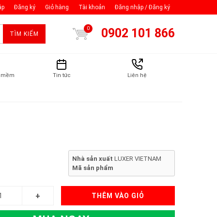
ập
Đăng ký
Giỏ hàng
Tài khoản
Đăng nhập / Đăng ký
0
0902 101 866
TÌM KIẾM
n mềm
Tin tức
Liên hệ
Nhà sản xuất
LUXER VIETNAM
Mã sản phẩm
THÊM VÀO GIỎ