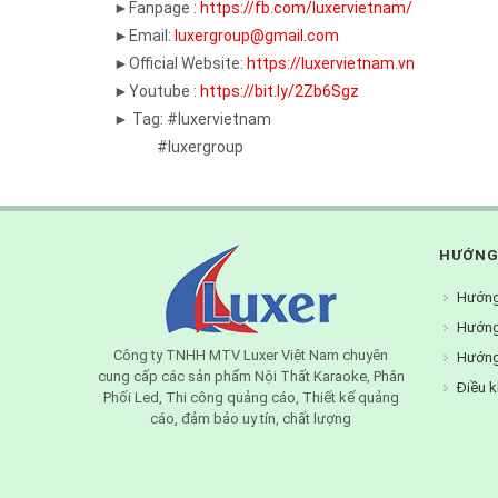
►Fanpage :
https://fb.com/luxervietnam/
►Email:
luxergroup@gmail.com
►Official Website:
https://luxervietnam.vn
►Youtube :
https://bit.ly/2Zb6Sgz
► Tag: #luxervietnam
#luxergroup
HƯỚNG
Hướng
Hướng
Công ty TNHH MTV Luxer Việt Nam chuyên
Hướng
cung cấp các sản phẩm Nội Thất Karaoke, Phân
Điều k
Phối Led, Thi công quảng cáo, Thiết kế quảng
cáo, đảm bảo uy tín, chất lượng