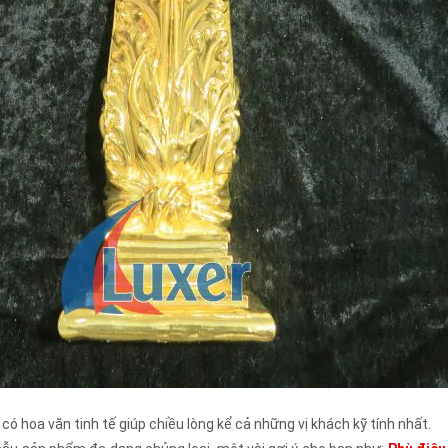
ó hoa văn tinh tế giúp chiều lòng kể cả những vị khách kỹ tính nhất.