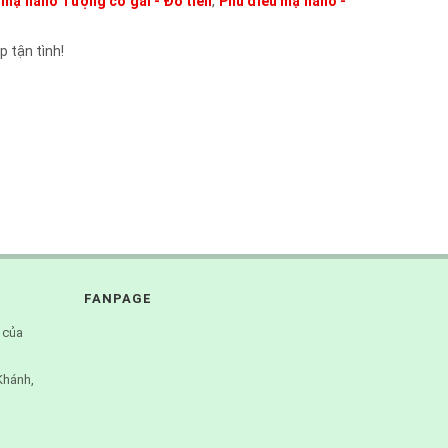
 mạ nano Tượng cô gái - Đổ tiền
,
Phù điêu mạ nano -
 tận tình!
FANPAGE
 của
Khánh,