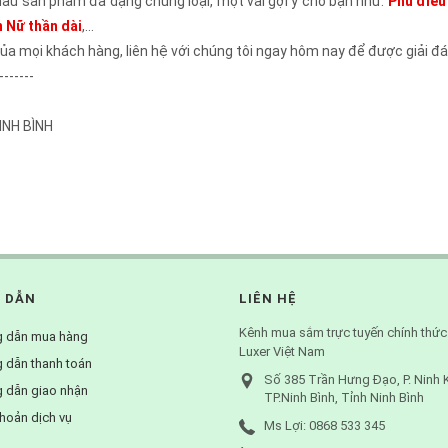
ẫu sản phẩm đa dạng chủng loại, một vài gợi ý cho bạn như:
Phù điêu
 Nữ thần dài
,...
ủa mọi khách hàng, liên hệ với chúng tôi ngay hôm nay để được giải đáp
-------
NINH BÌNH
 DẪN
LIÊN HỆ
Kênh mua sắm trực tuyến chính thức
 dẫn mua hàng
Luxer Việt Nam
 dẫn thanh toán
Số 385 Trần Hưng Đạo, P. Ninh 
 dẫn giao nhận
TP.Ninh Bình, Tỉnh Ninh Bình
hoản dịch vụ
Ms Lợi: 0868 533 345