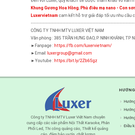
Đến với Luxer, quý khách sẽ được tham khảo vô vàn m
Khung Gương Hoa Hồng
,
Phù điêu mạ nano - Con sơn
Luxervietnam
cam kết hỗ trợ giải đáp tối ưu nhu cầu c
---------------------------------------------------------------------
CÔNG TY TNHH MTV LUXER VIỆT NAM
Văn phòng : 385 TRẦN HƯNG ĐẠO, P. NINH KHÁNH, TP 
►Fanpage :
https://fb.com/luxervietnam/
►Email:
luxergroup@gmail.com
►Youtube :
https://bit.ly/2Zb6Sgz
HƯỚNG
Hướng
Hướng
Công ty TNHH MTV Luxer Việt Nam chuyên
Hướng
cung cấp các sản phẩm Nội Thất Karaoke, Phân
Điều k
Phối Led, Thi công quảng cáo, Thiết kế quảng
cáo, đảm bảo uy tín, chất lượng