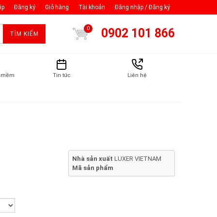
ập
Đăng ký
Giỏ hàng
Tài khoản
Đăng nhập / Đăng ký
0
0902 101 866
TÌM KIẾM
n mềm
Tin tức
Liên hệ
Nhà sản xuất
LUXER VIETNAM
Mã sản phẩm