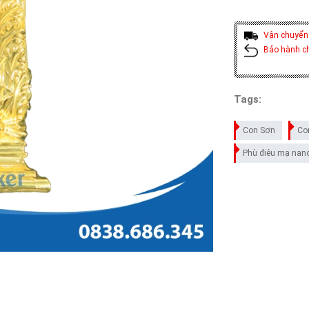
Vận chuyển
Bảo hành c
Tags:
Con Sơn
Co
Phù điêu mạ nano