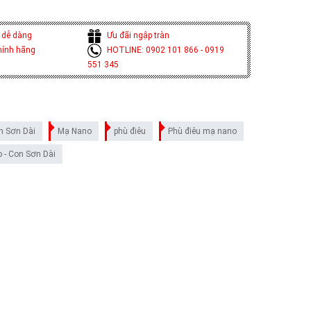
 dễ dàng
Ưu đãi ngập tràn
hính hãng
HOTLINE: 0902 101 866 - 0919
551 345
n Sơn Dài
Mạ Nano
phù điêu
Phù điêu mạ nano
 - Con Sơn Dài