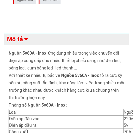
Mô tả
Nguồn 5v60A - Inox
ứng dụng nhiều trong việc chuyển đổi
điện áp cung cấp cho nhiều thiết bị chiếu sáng như đèn led ,
bóng led , cụm bóng led , led thanh ...
Với thiết kế nhiều tụ bảo vệ
Nguồn 5v60A - Inox
tỏ ra cực kỳ
bền bỉ , công suất ổn định , khả năng làm việc trong nhiều môi
trường khác nhau được khách hàng cực kì ưa chuộng trên
thị trường hiện nay .
Thông số
Nguồn 5v60A - Inox
:
Loại
Nguồ
Điện áp đầu vào
220v
Điện áp đầu ra
5v
Công xuất
70A