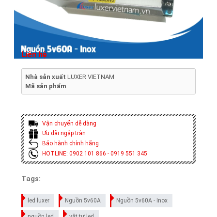
Liên hệ
Nhà sản xuất
LUXER VIETNAM
Mã sản phẩm
Vận chuyển dễ dàng
Ưu đãi ngập tràn
Bảo hành chính hãng
HOTLINE: 0902 101 866 - 0919 551 345
Tags:
led luxer
Nguồn 5v60A
Nguồn 5v60A - Inox
nguồn led
vật tư led