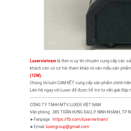
Luxervietnam
là đơn vị uy tín chuyên cung cấp các sả
khách còn có cơ hội tham khảo vô vàn mẫu sản phẩm kh
(12W)
,
Chúng tôi luôn CAM KẾT cung cấp sản phẩm chính hãng
Liên hệ ngay với Luxer để được hỗ trợ tư vấn giải đáp
---------------------------------------------------------------------
CÔNG TY TNHH MTV LUXER VIỆT NAM
Văn phòng : 385 TRẦN HƯNG ĐẠO, P. NINH KHÁNH, TP 
►Fanpage :
https://fb.com/luxervietnam/
►Email:
luxergroup@gmail.com