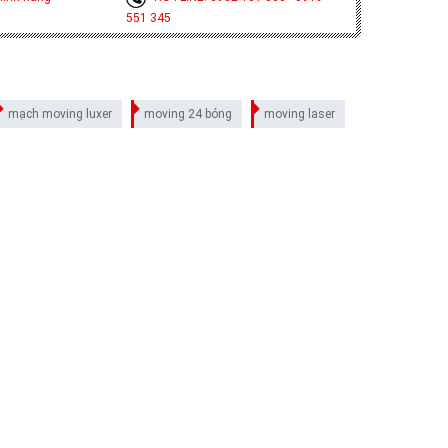
551 345
mạch moving luxer
moving 24 bóng
moving laser