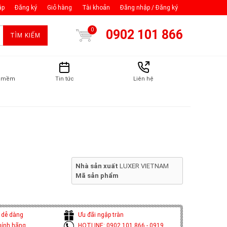
ập
Đăng ký
Giỏ hàng
Tài khoản
Đăng nhập / Đăng ký
0
0902 101 866
TÌM KIẾM
n mềm
Tin tức
Liên hệ
Nhà sản xuất
LUXER VIETNAM
Mã sản phẩm
 dễ dàng
Ưu đãi ngập tràn
hính hãng
HOTLINE: 0902 101 866 - 0919