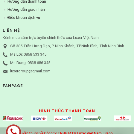
Hướng dẫn thanh toán
Hướng dẫn giao nhận
Điều khoản dịch vụ
LIÊN HỆ
Kênh mua sắm trực tuyến chính thức của Luxer Việt Nam
Số 385 Trần Hưng Đạo, P. Ninh Khánh, TP.Ninh Bình, Tỉnh Ninh Bình
Ms Lợi: 0868 533 345
Ms Dung: 0838 686 345
luxergroup@gmail.com
FANPAGE
HÌNH THỨC THANH TOÁN
© Bản quyền thuộc về Công ty TNHH MTV Luxer Việt Nam
|
Sapo