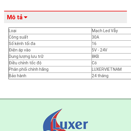
Mô tả
Loại
Mạch Led Vẫy
Công suất
30A
Số kênh tối đa
16
Điện áp vào
5V - 24V
Dung lượng lưu trữ
8KB
Điều chỉnh tốc độ
Có
Phân phối chính hãng
LUXERVIETNAM
Bảo hành
24 tháng