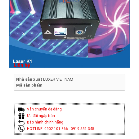
Liên hệ
Nhà sản xuất
LUXER VIETNAM
Mã sản phẩm
Vận chuyển dễ dàng
Ưu đãi ngập tràn
Bảo hành chính hãng
HOTLINE: 0902 101 866 - 0919 551 345