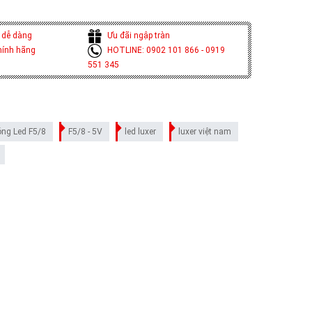
 dễ dàng
Ưu đãi ngập tràn
hính hãng
HOTLINE: 0902 101 866 - 0919
551 345
ng Led F5/8
F5/8 - 5V
led luxer
luxer việt nam