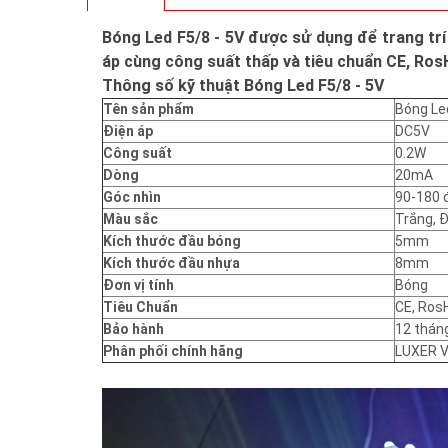
Bóng Led F5/8 - 5V được sử dụng để trang trí
áp cùng công suất thấp và tiêu chuẩn CE, Ros
Thông số kỹ thuật Bóng Led F5/8 - 5V
Tên sản phẩm
Bóng Led
Điện áp
DC5V
Công suất
0.2W
Dòng
20mA
Góc nhìn
90-180 
Màu sắc
Trắng, 
Kích thước đầu bóng
5mm
Kích thước đầu nhựa
8mm
Đơn vị tính
Bóng
Tiêu Chuẩn
CE, Ros
Bảo hành
12 thán
Phân phối chính hãng
LUXER 