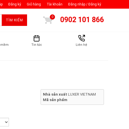
ập
Đăng ký
Giỏ hàng
Tài khoản
Đăng nhập / Đăng ký
0
0902 101 866
TÌM KIẾM
n mềm
Tin tức
Liên hệ
Nhà sản xuất
LUXER VIETNAM
Mã sản phẩm