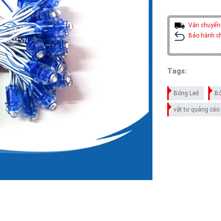
Vận chuyển
Bảo hành c
Tags:
Bóng Led
Bó
vật tư quảng cáo