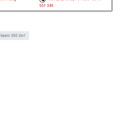
551 345
 beam 350 3in1