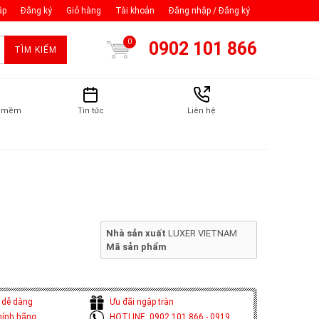
ập
Đăng ký
Giỏ hàng
Tài khoản
Đăng nhập / Đăng ký
0
0902 101 866
TÌM KIẾM
n mềm
Tin tức
Liên hệ
Nhà sản xuất
LUXER VIETNAM
Mã sản phẩm
 dễ dàng
Ưu đãi ngập tràn
hính hãng
HOTLINE: 0902 101 866 - 0919