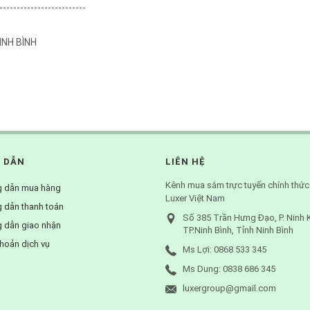
-------------------------
NINH BÌNH
 DẪN
LIÊN HỆ
Kênh mua sắm trực tuyến chính thức
 dẫn mua hàng
Luxer Việt Nam
 dẫn thanh toán
Số 385 Trần Hưng Đạo, P. Ninh 
 dẫn giao nhận
TP.Ninh Bình, Tỉnh Ninh Bình
hoản dịch vụ
Ms Lợi: 0868 533 345
Ms Dung: 0838 686 345
luxergroup@gmail.com