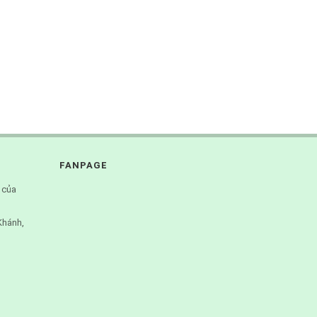
FANPAGE
 của
Khánh,