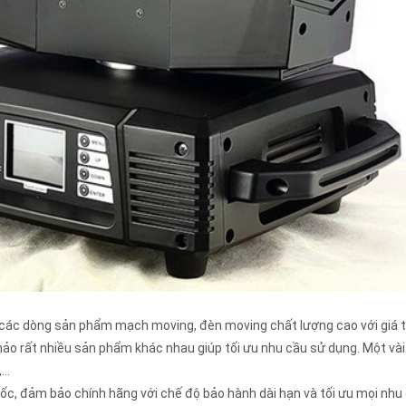
p các dòng sản phẩm mạch moving, đèn moving chất lượng cao với giá th
ảo rất nhiều sản phẩm khác nhau giúp tối ưu nhu cầu sử dụng. Một vài
,...
c, đảm bảo chính hãng với chế độ bảo hành dài hạn và tối ưu mọi nhu