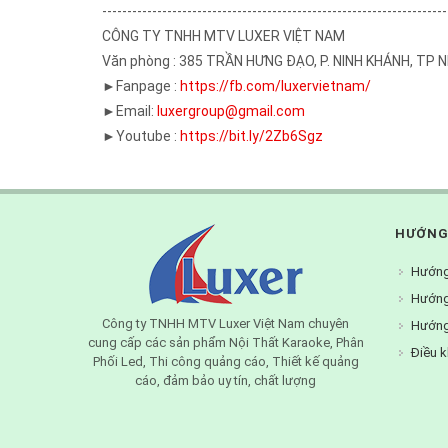
---------------------------------------------------------------------
CÔNG TY TNHH MTV LUXER VIỆT NAM
Văn phòng : 385 TRẦN HƯNG ĐẠO, P. NINH KHÁNH, TP 
►Fanpage :
https://fb.com/luxervietnam/
►Email:
luxergroup@gmail.com
►Youtube :
https://bit.ly/2Zb6Sgz
HƯỚNG
Hướng
Hướng
Công ty TNHH MTV Luxer Việt Nam chuyên
Hướng
cung cấp các sản phẩm Nội Thất Karaoke, Phân
Điều k
Phối Led, Thi công quảng cáo, Thiết kế quảng
cáo, đảm bảo uy tín, chất lượng