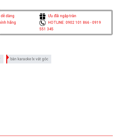
 dễ dàng
Ưu đãi ngập tràn
hính hãng
HOTLINE: 0902 101 866 - 0919
551 345
r
bàn karaoke lx vát góc