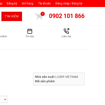
ập
Đăng ký
Giỏ hàng
Tài khoản
Đăng nhập / Đăng ký
0
0902 101 866
TÌM KIẾM
n mềm
Tin tức
Liên hệ
Nhà sản xuất
LUXER VIETNAM
Mã sản phẩm