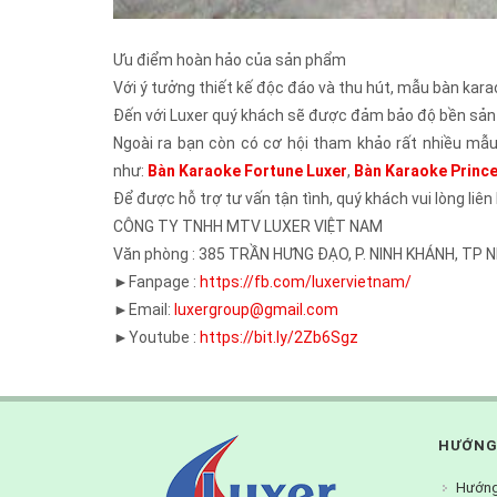
Ưu điểm hoàn hảo của sản phẩm
Với ý tưởng thiết kế độc đáo và thu hút, mẫu bàn kar
Đến với Luxer quý khách sẽ được đảm bảo độ bền sản p
Ngoài ra bạn còn có cơ hội tham khảo rất nhiều mẫ
như:
Bàn Karaoke Fortune Luxer
,
Bàn Karaoke Prince
Để được hỗ trợ tư vấn tận tình, quý khách vui lòng liên
CÔNG TY TNHH MTV LUXER VIỆT NAM
Văn phòng : 385 TRẦN HƯNG ĐẠO, P. NINH KHÁNH, TP 
►Fanpage :
https://fb.com/luxervietnam/
►Email:
luxergroup@gmail.com
►Youtube :
https://bit.ly/2Zb6Sgz
HƯỚNG
Hướng