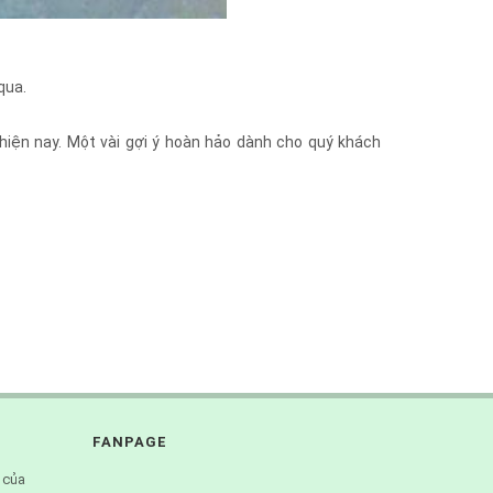
qua.
iện nay. Một vài gợi ý hoàn hảo dành cho quý khách
FANPAGE
 của